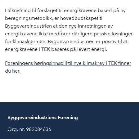
o
d
t
o
I
I tilknytning til forslaget til energikravene basert på ny
k
n
beregningsmetodikk, er hovedbudskapet til
Byggevareindustrien at den nye innretningen av
energikravene ikke medfører dårligere passive løsninger
for klimaskjermen. Byggevareindustrien er positiv til at
energikravene i TEK baseres på levert energi.
Foreningens høringsinnspill til nye klimakrav i TEK finner
du her.
Byggevareindustriens Forening
Org. nr. 982084636