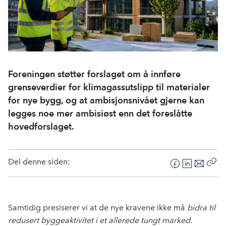
Foreningen støtter forslaget om å innføre
grenseverdier for klimagassutslipp til materialer
for nye bygg, og at ambisjonsnivået gjerne kan
legges noe mer ambisiøst enn det foreslåtte
hovedforslaget.
Del denne siden:
F
L
E
Kop
a
i
-
len
c
n
p
e
k
o
Samtidig presiserer vi at de nye kravene ikke må
bidra til
b
e
s
redusert byggeaktivitet i et allerede tungt marked.