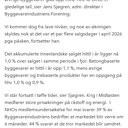
o
I
gledelige tall, sier Jøns Sjøgren, adm. direktør i
k
n
Byggevareindustriens Forening.
Vi kommer dog fra lave nivåer, og noe av økningen
skyldes nok at det var et par flere salgsdager i april 2026
pga påsken, fortsetter han.
Det akkumulerte innenlandske salget hittil i år ligger nå
1,0 % over salget i samme periode i fjor. Betongbaserte
byggevarer er hittil i år opp 1,1 %, mens øvrige
byggevarer og trebaserte produkter har en oppgang på
hhv 1,0 % og 0,9 %.
Vi står fortsatt i tøffe tider, sier Sjøgren. Krig i Midtøsten
medfører store prisøkninger på råstoff og energi. I
NHOs medlemsundersøkelse for mai svarer 39 % av
Byggevareindustriens bedrifter at markedet blir verre om
6 måneder. 44 % svarer at de tror markedet blir uendret.