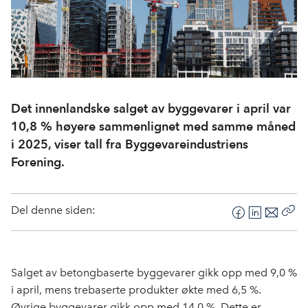
Det innenlandske salget av byggevarer i april var
10,8 % høyere sammenlignet med samme måned
i 2025, viser tall fra Byggevareindustriens
Forening.
Del denne siden:
F
L
E
Kop
a
i
-
len
c
n
p
e
k
o
Salget av betongbaserte byggevarer gikk opp med 9,0 %
b
e
s
i april, mens trebaserte produkter økte med 6,5 %.
o
d
t
Øvrige byggevarer gikk opp med 14.0 %. Dette er