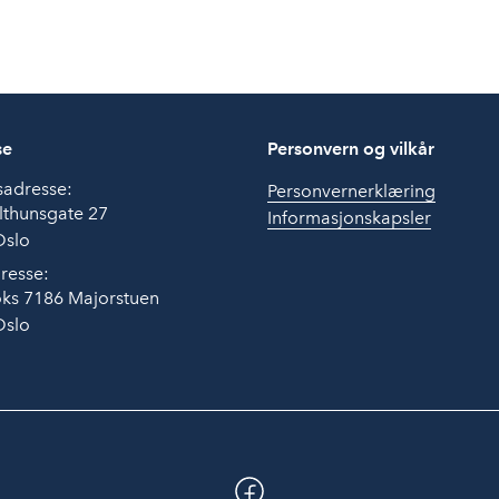
se
Personvern og vilkår
sadresse:
Personvernerklæring
lthunsgate 27
Informasjonskapsler
Oslo
resse:
ks 7186 Majorstuen
Oslo