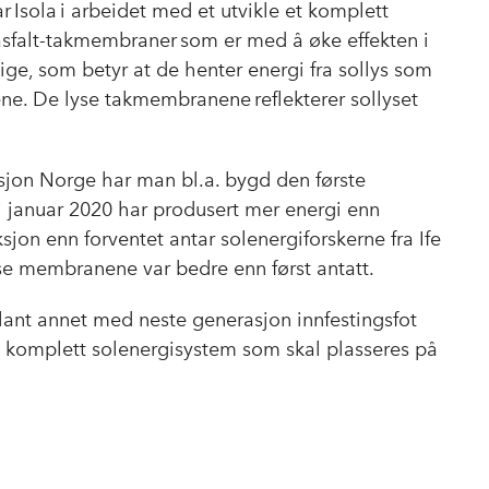
e
k
o
ar
Isola
i arbeidet med et utvikle et komplett
b
e
s
e asfalt-takmembraner som er med å øke effekten i
o
d
t
ige, som betyr at de henter energi fra sollys som
o
I
ene. De lyse takmembranene reflekterer sollyset
k
n
vasjon Norge har man bl.a. bygd den første
i januar 2020 har produsert mer energi enn
jon enn forventet antar solenergiforskerne fra Ife
lyse membranene var bedre enn først antatt.
blant annet med neste generasjon innfestingsfot
et komplett solenergisystem som skal plasseres på