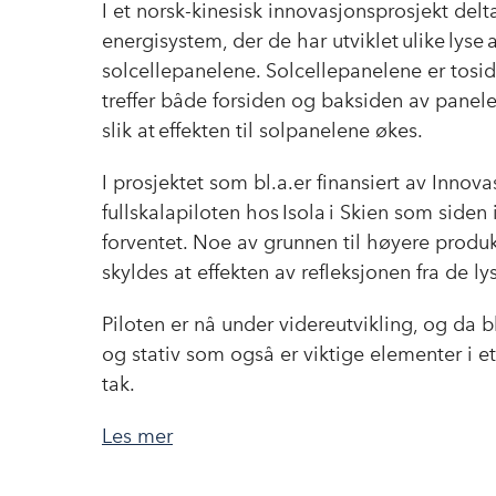
I et
norsk-kinesisk
innovasjonsprosjekt delt
energisystem, der de har utviklet ulike lys
solcellepanelene. Solcellepanelene er tosid
treffer både forsiden og baksiden av panel
slik at effekten til solpanelene økes.
I prosjektet som bl.a.er finansiert av Inno
fullskalapiloten hos
Isola
i Skien som siden 
forventet. Noe av grunnen til høyere produks
skyldes at effekten av refleksjonen fra de 
Piloten er nå under videreutvikling, og da 
og stativ som også er viktige elementer i 
tak.
Les mer