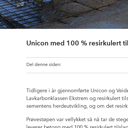
Unicon med 100 % resirkulert ti
Del denne siden:
Tidligere i år gjennomførte Unicon og Veid
Lavkarbonklassen Ekstrem og resirkulert ti
sementens herdeutvikling, og om det resirkul
Prøvestøpen var vellykket så nå tar de st
leverer betong med 100 % resirkulert tilsla