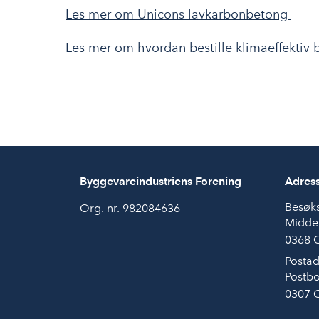
Les mer om Unicons lavkarbonbetong
Les mer om hvordan bestille klimaeffektiv
Byggevareindustriens Forening
Adres
Besøk
Org. nr. 982084636
Midde
0368 
Postad
Postbo
0307 