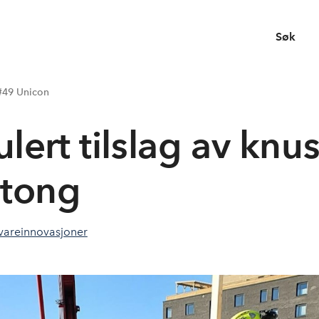
Søk
#49 Unicon
lert tilslag av knus
tong
vareinnovasjoner