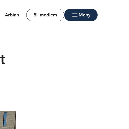
Arbinn
Bli medlem
Meny
t