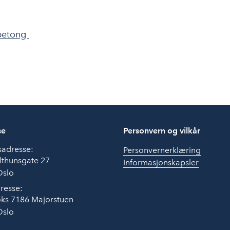
 betong
se
Personvern og vilkår
sadresse:
Personvernerklæring
lthunsgate 27
Informasjonskapsler
Oslo
resse:
ks 7186 Majorstuen
Oslo