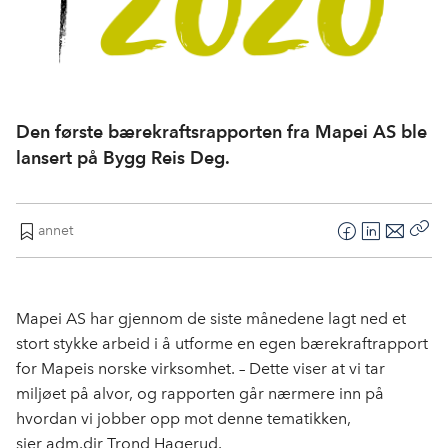
Den første bærekraftsrapporten fra Mapei AS ble
lansert på Bygg Reis Deg.
annet
F
L
E
Kop
a
i
-
len
c
n
p
e
k
o
Mapei AS har gjennom de siste månedene lagt ned et
b
e
s
stort stykke arbeid i å utforme en egen bærekraftrapport
o
d
t
for Mapeis norske virksomhet. – Dette viser at vi tar
o
I
miljøet på alvor, og rapporten går nærmere inn på
k
n
hvordan vi jobber opp mot denne tematikken,
sier adm.dir Trond Hagerud.