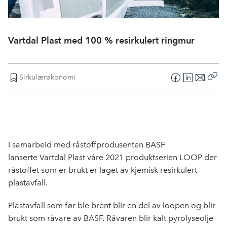
Vartdal Plast med 100 % resirkulert ringmur
Sirkulærøkonomi
F
L
E
Kop
a
i
-
len
c
n
p
e
k
o
b
e
s
o
d
t
I samarbeid med råstoffprodusenten BASF
o
I
lanserte Vartdal Plast våre 2021 produktserien LOOP der
k
n
råstoffet som er brukt er laget av kjemisk resirkulert
plastavfall.
Plastavfall som før ble brent blir en del av loopen og blir
brukt som råvare av BASF. Råvaren blir kalt pyrolyseolje